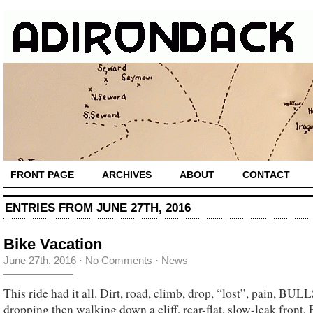
FRONT PAGE
ARCHIVES
ABOUT
CONTACT
ENTRIES FROM JUNE 27TH, 2016
Bike Vacation
June 27th, 2016
·
No Comments
·
News
This ride had it all. Dirt, road, climb, drop, “lost”, pain, BULL
dropping then walking down a cliff, rear-flat, slow-leak front,