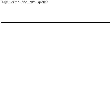
Tags:
camp
·
dec
·
hike
·
quebec